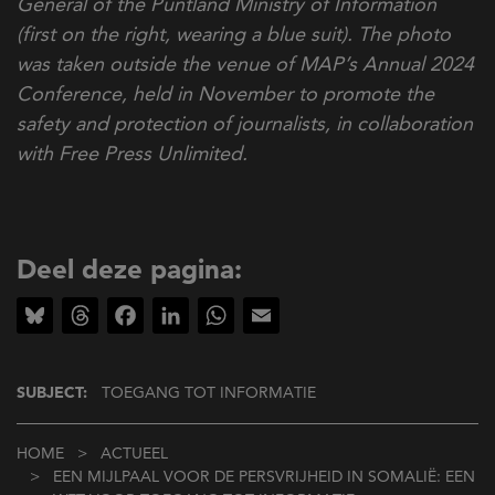
General of the Puntland Ministry of Information
(first on the right, wearing a blue suit). The photo
was taken outside the venue of MAP’s Annual 2024
Conference, held in November to promote the
safety and protection of journalists, in collaboration
with Free Press Unlimited.
Deel deze pagina:
Bluesky
Threads
Facebook
LinkedIn
WhatsApp
Email
SUBJECT:
TOEGANG TOT INFORMATIE
Kruimelpad
HOME
ACTUEEL
EEN MIJLPAAL VOOR DE PERSVRIJHEID IN SOMALIË: EEN