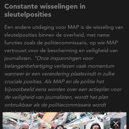
Constante wisselingen in
sleutelposities
Een andere uitdaging voor MAP is de wisseling van
sleutelposities binnen de overheid, met name
functies zoals de politiecommissaris, op wie MAP
vertrouwt voor de bescherming en veiligheid van
journalisten.
“Onze inspanningen voor
belangenbehartiging verliezen vaak momentum
wanneer er een verandering plaatsvindt in zulke
cruciale posities. Als MAP en de politie het
bijvoorbeeld eens worden over een actieplan voor
de veiligheid van journalisten, wordt het plan
onbruikbaar als de politiecommissaris wordt
ontslagen. We moeten dan in gesprek gaan met de
nieuwe commissaris en vaak weer van voren af aan
×
beginnen. Het gevolg is dat overeenkomsten die