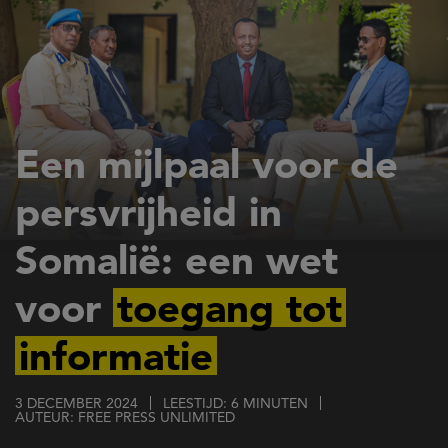
Overslaan
en
naar
de
inhoud
gaan
Een mijlpaal voor de
persvrijheid in
Somalië: een wet
voor
toegang tot
informatie
3 DECEMBER 2024
LEESTIJD: 6 MINUTEN
AUTEUR: FREE PRESS UNLIMITED