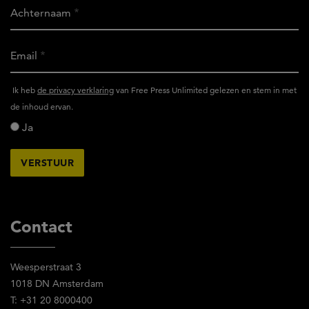
Achternaam
Email
Ik
Ik heb
de privacy verklaring
van Free Press Unlimited gelezen en stem in met
heb
de inhoud ervan.
het
Ja
privacy
reglement
van
Free
Press
Unlimited
Contact
gelezen
en
Weesperstraat 3
stem
1018 DN Amsterdam
in
T: +31 20 8000400
met