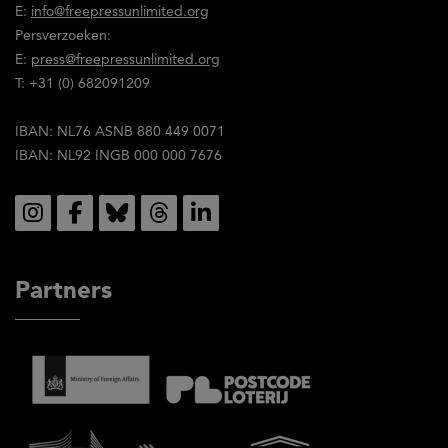
E:
info@freepressunlimited.org
de
Persverzoeken:
inhoud
E:
press@freepressunlimited.org
ervan.
T: +31 (0) 682091209
IBAN: NL76 ASNB 880 449 0071
IBAN: NL92 INGB 000 000 7676
Social
Partners