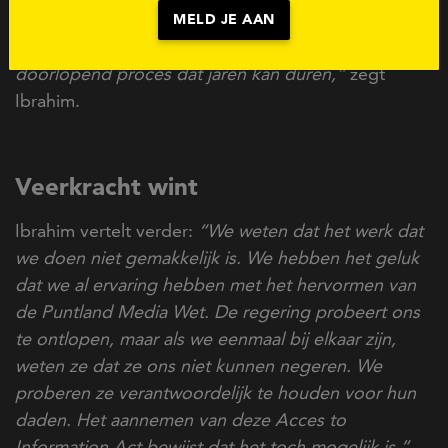
Want als er geen documentatie is, moet je opnieuw
MELD JE AAN
beginnen. Dat kost veel energie en blijft een
doorlopend proces dat jaren kan duren,”
zegt
Ibrahim.
Veerkracht wint
Ibrahim vertelt verder:
“We weten dat het werk dat
we doen niet gemakkelijk is. We hebben het geluk
dat we al ervaring hebben met het hervormen van
de Puntland Media Wet. De regering probeert ons
te ontlopen, maar als we eenmaal bij elkaar zijn,
weten ze dat ze ons niet kunnen negeren. We
proberen ze verantwoordelijk te houden voor hun
daden. Het aannemen van deze Acces to
Information Act bewijst dat het toch mogelijk is.”