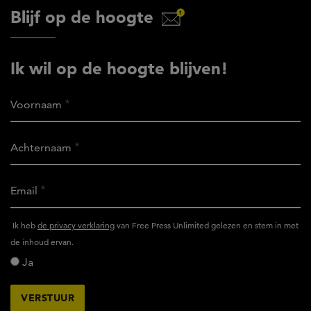
Blijf op de hoogte
Ik wil op de hoogte blijven!
Voornaam
Achternaam
Email
Ik
Ik heb
de privacy verklaring
van Free Press Unlimited gelezen en stem in met
heb
de inhoud ervan.
het
Ja
privacy
reglement
van