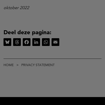
oktober 2022
Deel deze pagina:
Bluesky
Threads
Facebook
LinkedIn
WhatsApp
Email
Kruimelpad
HOME
PRIVACY STATEMENT