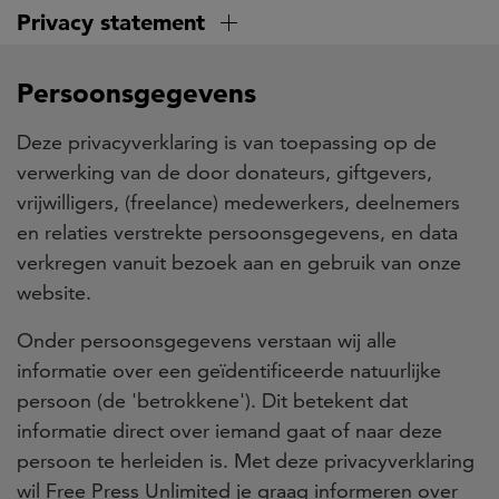
Overslaan
Privacy statement
en
naar
Persoonsgegevens
de
inhoud
Deze privacyverklaring is van toepassing op de
gaan
verwerking van de door donateurs, giftgevers,
vrijwilligers, (freelance) medewerkers, deelnemers
en relaties verstrekte persoonsgegevens, en data
verkregen vanuit bezoek aan en gebruik van onze
website.
Onder persoonsgegevens verstaan wij alle
informatie over een geïdentificeerde natuurlijke
persoon (de 'betrokkene'). Dit betekent dat
informatie direct over iemand gaat of naar deze
persoon te herleiden is. Met deze privacyverklaring
wil Free Press Unlimited je graag informeren over