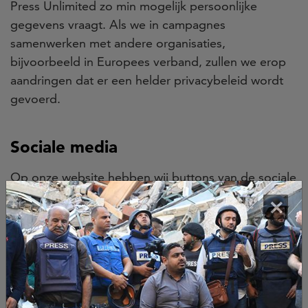
Press Unlimited zo min mogelijk persoonlijke
gegevens vraagt. Als we in campagnes
samenwerken met andere organisaties,
bijvoorbeeld in Europees verband, zullen we erop
aandringen dat er een helder privacybeleid wordt
gevoerd.
Sociale media
Op onze website hebben wij buttons van de sociale
netwerken Facebook, Twitter, YouTube en LinkedIn,
×
zodat je eenvoudig informatie over Free Press
Unlimited kunt delen. Deze knoppen zijn stukjes
code van de sociale media zelf, en maken gebruik
van een cookie. Deze cookie onthoudt dat je
ingelogd bent zodat je niet elke keer op Twitter,
Facebook of LinkedIn hoeft in te loggen zodra je