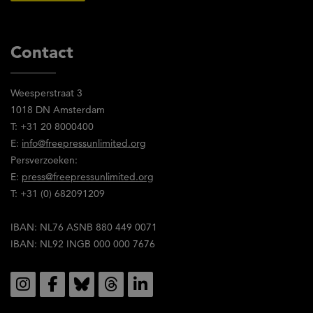
Free
Press
Unlimited
Contact
gelezen
en
Weesperstraat 3
stem
1018 DN Amsterdam
in
T: +31 20 8000400
met
E:
info@freepressunlimited.org
de
Persverzoeken:
inhoud
E:
press@freepressunlimited.org
ervan.
T: +31 (0) 682091209
IBAN: NL76 ASNB 880 449 0071
IBAN: NL92 INGB 000 000 7676
Social