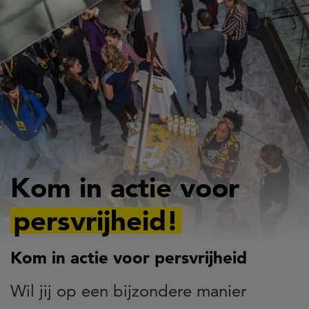
Overslaan
en
naar
de
inhoud
gaan
Kom in actie voor
persvrijheid!
Kom in actie voor persvrijheid
Wil jij op een bijzondere manier