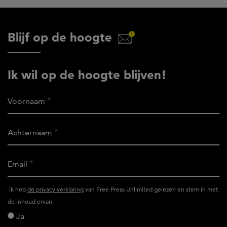
Blijf op de hoogte
Ik wil op de hoogte blijven!
Voornaam
Achternaam
Email
Ik
Ik heb
de privacy verklaring
van Free Press Unlimited gelezen en stem in met
heb
de inhoud ervan.
het
Ja
privacy