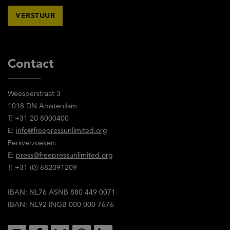
reglement
van
Free
Press
Unlimited
Contact
gelezen
en
Weesperstraat 3
stem
1018 DN Amsterdam
in
T: +31 20 8000400
met
E:
info@freepressunlimited.org
de
Persverzoeken:
inhoud
E:
press@freepressunlimited.org
ervan.
T: +31 (0) 682091209
IBAN: NL76 ASNB 880 449 0071
IBAN: NL92 INGB 000 000 7676
Social