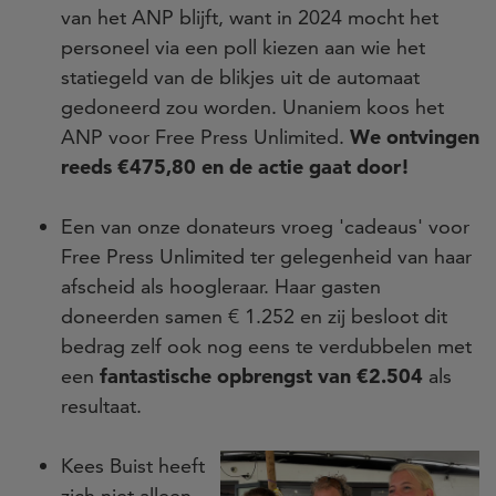
van het ANP blijft, want in 2024 mocht het
personeel via een poll kiezen aan wie het
statiegeld van de blikjes uit de automaat
gedoneerd zou worden. Unaniem koos het
ANP voor Free Press Unlimited.
We ontvingen
reeds €475,80 en de actie gaat door!
Een van onze donateurs vroeg 'cadeaus' voor
Free Press Unlimited ter gelegenheid van haar
afscheid als hoogleraar. Haar gasten
doneerden samen € 1.252 en zij besloot dit
bedrag zelf ook nog eens te verdubbelen met
een
fantastische opbrengst van €2.504
als
resultaat.
Kees Buist heeft
zich niet alleen