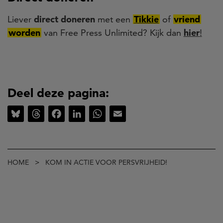
Liever
direct doneren
met een
Tikkie
of
vriend
worden
van Free Press Unlimited? Kijk dan
hier
!
Deel deze pagina:
Bluesky
Threads
Facebook
LinkedIn
WhatsApp
Email
Kruimelpad
HOME
KOM IN ACTIE VOOR PERSVRIJHEID!