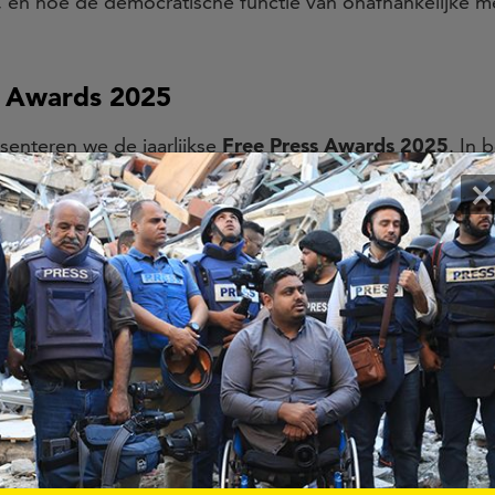
, en hoe de democratische functie van onafhankelijke m
s Awards 2025
senteren we de jaarlijkse
Free Press Awards 2025
. In 
rd
en de
Most Resilient Journalist Award
– wordt één ui
×
ren we hun toewijding, moed en vasthoudendheid in het
ement?
oor iedereen die betrokken is bij media, mondiale vraag
uren
: ontdek hoe mondiale nieuwsagenda’s tot stand 
wijl andere onzichtbaar blijven, en hoe onderbelichte 