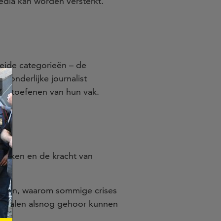
edia kan worden versterkt.
beide categorieën – de
tzonderlijke journalist
 uitoefenen van hun vak.
stukken en de kracht van
komen, waarom sommige crises
verhalen alsnog gehoor kunnen