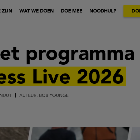
 ZIJN
WAT WE DOEN
DOE MEE
NOODHULP
DO
het programma
ess Live 2026
INUUT
AUTEUR: BOB YOUNGE