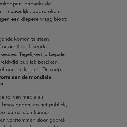
antenkoppen, ondanks de
an – nauwelijks doorbreken,
eggen een diepere vraag bloot:
genda komen te staan.
uitzichtloos lijkende
keuzes. Tegelijkertijd bepalen
reldwijd publiek bereiken,
ehoord te krijgen. Dit roept
 vorm aan de mondiale
r?
 rol van media als
 beïnvloeden, en het publiek,
oe journalisten kunnen
alen verstommen door gebrek