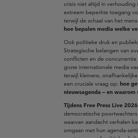
crisis niet altijd in verhoudi
extreem beperkte toegang voor
terwijl de schaal van het mens
hoe bepalen media welke ve
Ook politieke druk en publie
Strategische belangen van ove
conflicten en de concurrentie
grote internationale media vaa
terwijl kleinere, onafhankeli
een cruciale vraag op:
hoe ge
nieuwsagenda – en waarom s
Tijdens Free Press Live 2026
democratische poortwachters, 
waarvan aandacht verhalen ka
omgaan met hun agenda-setti