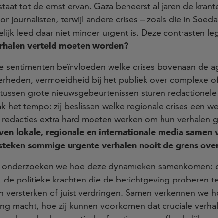
ng staat tot de ernst ervan. Gaza beheerst al jaren de kr
 journalisten, terwijl andere crises – zoals die in Soed
elijk leed daar niet minder urgent is. Deze contrasten l
rhalen verteld moeten worden?
ke sentimenten beïnvloeden welke crises bovenaan de a
rheden, vermoeidheid bij het publiek over complexe of 
 tussen grote nieuwsgebeurtenissen sturen redactionele 
k het tempo: zij beslissen welke regionale crises een we
jke redacties extra hard moeten werken om hun verhalen g
ven lokale, regionale en internationale media samen
teken sommige urgente verhalen nooit de grens ove
onderzoeken we hoe deze dynamieken samenkomen: de
de politieke krachten die de berichtgeving proberen te
n versterken of juist verdringen. Samen verkennen we h
ng macht, hoe zij kunnen voorkomen dat cruciale verh