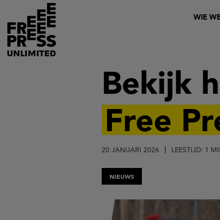
Overslaan
Header
WIE WE
en
naar
de
inhoud
Bekijk 
gaan
Free Pr
20 JANUARI 2026
LEESTIJD: 1 M
NIEUWS