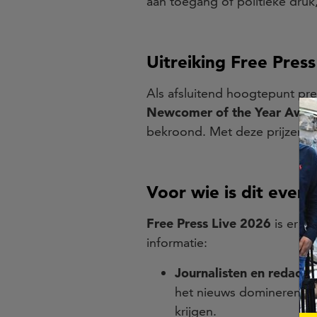
aan toegang of politieke druk
Uitreiking Free Pres
Als afsluitend hoogtepunt pre
Newcomer of the Year Awa
bekroond. Met deze prijzen e
Voor wie is dit even
Free Press Live 2026
is er v
informatie:
Journalisten en redacte
het nieuws domineren ter
krijgen.