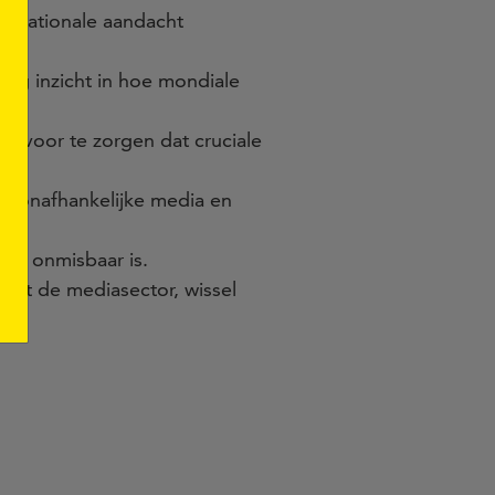
ternationale aandacht
rijg inzicht in hoe mondiale
 ervoor te zorgen dat cruciale
an onafhankelijke media en
pers onmisbaar is.
s uit de mediasector, wissel