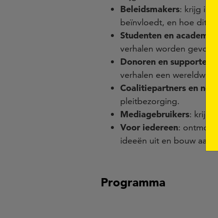
Beleidsmakers
: krijg i
beïnvloedt, en hoe dit d
Studenten en academici
verhalen worden gevormd
Donoren en supporters v
verhalen een wereldwijd 
Coalitiepartners en ngo’
pleitbezorging.
Mediagebruikers
: krijg
Voor iedereen
: ontmoet 
ideeën uit en bouw aan j
Programma