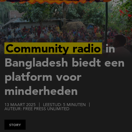
Overslaan
en
naar
de
inhoud
gaan
Community radio
in
Bangladesh biedt een
platform voor
minderheden
13 MAART 2025
LEESTIJD: 5 MINUTEN
AUTEUR: FREE PRESS UNLIMITED
STORY