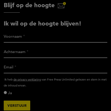
Blijf op de hoogte
Ik wil op de hoogte blijven!
Voornaam
Achternaam
Email
Ik
Ik heb
de privacy verklaring
van Free Press Unlimited gelezen en stem in met
heb
de inhoud ervan.
het
Ja
privacy
reglement
van