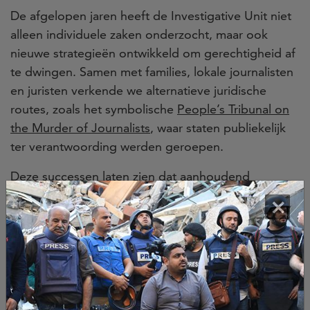
De afgelopen jaren heeft de Investigative Unit niet
alleen individuele zaken onderzocht, maar ook
nieuwe strategieën ontwikkeld om gerechtigheid af
te dwingen. Samen met families, lokale journalisten
en juristen verkende we alternatieve juridische
routes, zoals het symbolische
People’s Tribunal on
the Murder of Journalists
, waar staten publiekelijk
ter verantwoording werden geroepen.
Deze successen laten zien dat aanhoudend
onderzoek écht verschil kan maken. Zelfs jaren na
×
de misdaad. Dat maakt de Investigative Unit een
waardevol onderdeel van Free Press Unlimited: een
internationaal onderzoekscentrum dat journalistieke
moorden onderzoekt, bewijs verzamelt en daarvoor
samenwerking aangaat met justitie, journalisten en
maatschappelijke organisaties wereldwijd.