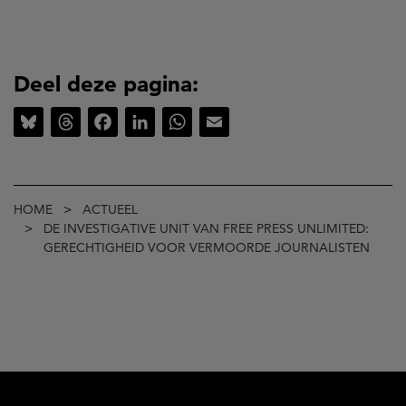
Deel deze pagina:
Bluesky
Threads
Facebook
LinkedIn
WhatsApp
Email
Kruimelpad
HOME
ACTUEEL
DE INVESTIGATIVE UNIT VAN FREE PRESS UNLIMITED:
GERECHTIGHEID VOOR VERMOORDE JOURNALISTEN