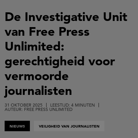
Overslaan
en
De Investigative Unit
naar
van Free Press
de
inhoud
Unlimited:
gaan
gerechtigheid voor
vermoorde
journalisten
31 OKTOBER 2025
LEESTIJD: 4 MINUTEN
AUTEUR: FREE PRESS UNLIMITED
NIEUWS
VEILIGHEID VAN JOURNALISTEN