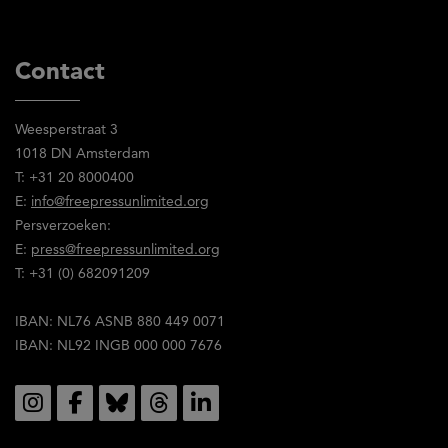
Free
Press
Unlimited
Contact
gelezen
en
Weesperstraat 3
stem
1018 DN Amsterdam
in
T: +31 20 8000400
met
E:
info@freepressunlimited.org
de
Persverzoeken:
inhoud
E:
press@freepressunlimited.org
ervan.
T: +31 (0) 682091209
IBAN: NL76 ASNB 880 449 0071
IBAN: NL92 INGB 000 000 7676
Social