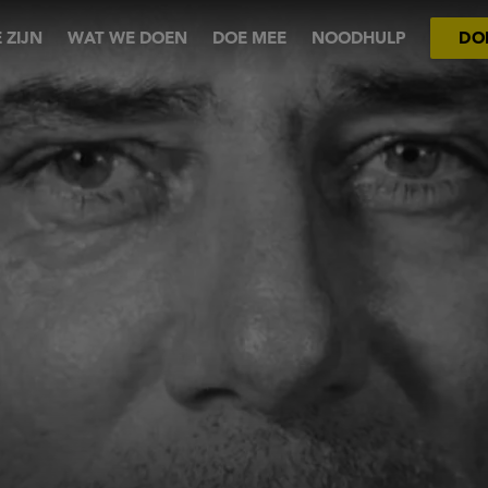
 ZIJN
WAT WE DOEN
DOE MEE
NOODHULP
DO