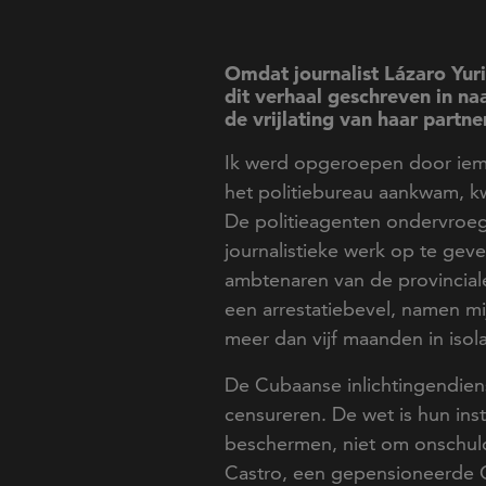
Omdat journalist Lázaro Yur
dit verhaal geschreven in na
de vrijlating van haar partner
Ik werd opgeroepen door iema
het politiebureau aankwam, k
De politieagenten ondervroe
journalistieke werk op te gev
ambtenaren van de provincial
een arrestatiebevel, namen m
meer dan vijf maanden in isol
De Cubaanse inlichtingendienst
censureren. De wet is hun ins
beschermen, niet om onschuldi
Castro, een gepensioneerde Cu