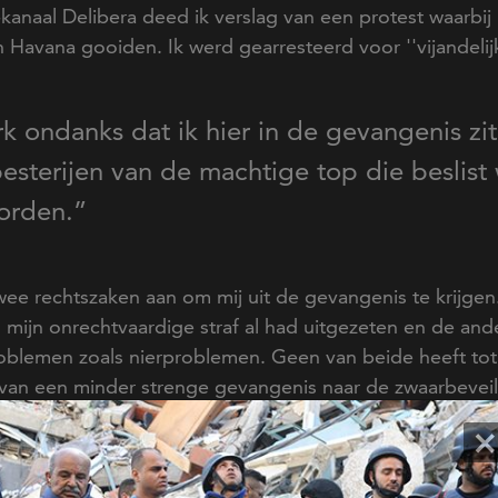
kanaal Delibera deed ik verslag van een protest waarbi
Havana gooiden. Ik werd gearresteerd voor ''vijandelij
rk ondanks dat ik hier in de gevangenis z
sterijen van de machtige top die beslist 
orden.”
twee rechtszaken aan om mij uit de gevangenis te krijge
an mijn onrechtvaardige straf al had uitgezeten en de ande
blemen zoals nierproblemen. Geen van beide heeft tot
st van een minder strenge gevangenis naar de zwaarbev
×
ik hier in de gevangenis zit. Ondanks de voortdurende 
et gezegd mag worden. Ondanks de pogingen van de rege