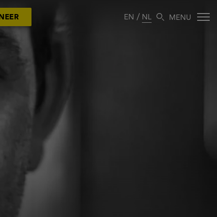
EN
NL
NEER