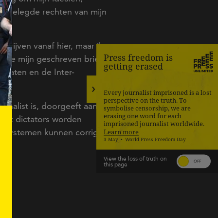
stgelegde rechten van mijn
chrijven vanaf hier, maar ik
Press freedom is
 ze mijn geschreven brieven.
getting erased
Staten en de Inter-
Every journalist imprisoned is a lost
perspective on the truth. To
urnalist is, doorgeeft aan de
symbolise censorship, we are
erasing one word for each
g dat dictators worden
imprisoned journalist worldwide.
le systemen kunnen corrigeren
Learn more
3 May
World Press Freedom Day