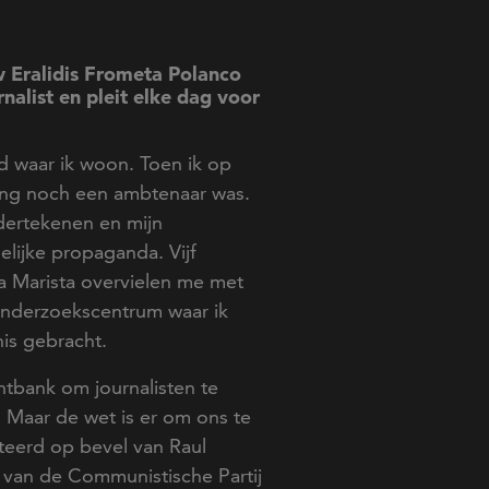
w Eralidis Frometa Polanco
nalist en pleit elke dag voor
d waar ik woon. Toen ik op
ding noch een ambtenaar was.
ertekenen en mijn
elijke propaganda. Vijf
a Marista overvielen me met
 onderzoekscentrum waar ik
is gebracht.
htbank om journalisten te
. Maar de wet is er om ons te
teerd op bevel van Raul
 van de Communistische Partij