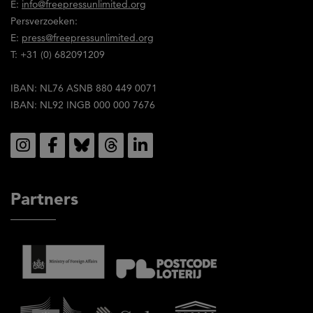
E:
info@freepressunlimited.org
de
Persverzoeken:
inhoud
E:
press@freepressunlimited.org
ervan.
T: +31 (0) 682091209
IBAN: NL76 ASNB 880 449 0071
IBAN: NL92 INGB 000 000 7676
Social
Partners