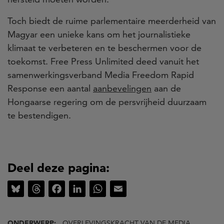
Toch biedt de ruime parlementaire meerderheid van
Magyar een unieke kans om het journalistieke
klimaat te verbeteren en te beschermen voor de
toekomst. Free Press Unlimited deed vanuit het
samenwerkingsverband Media Freedom Rapid
Response een aantal
aanbevelingen
aan de
Hongaarse regering om de persvrijheid duurzaam
te bestendigen.
Deel deze pagina:
Bluesky
Threads
Facebook
LinkedIn
WhatsApp
Email
ONDERWERP:
OVERLEVINGSKRACHT VAN DE MEDIA