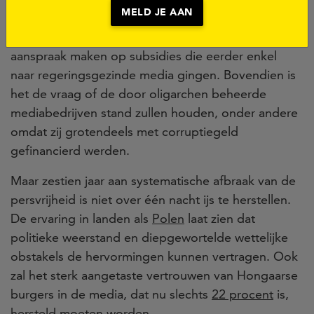
MELD JE AAN
nu veranderen? Aan de andere kant kunnen
onafhankelijke media in de toekomst wellicht
aanspraak maken op subsidies die eerder enkel
naar regeringsgezinde media gingen. Bovendien is
het de vraag of de door oligarchen beheerde
mediabedrijven stand zullen houden, onder andere
omdat zij grotendeels met corruptiegeld
gefinancierd werden.
Maar zestien jaar aan systematische afbraak van de
persvrijheid is niet over één nacht ijs te herstellen.
De ervaring in landen als
Polen
laat zien dat
politieke weerstand en diepgewortelde wettelijke
obstakels de hervormingen kunnen vertragen. Ook
zal het sterk aangetaste vertrouwen van Hongaarse
burgers in de media, dat nu slechts
22 procent
is,
hersteld moeten worden.