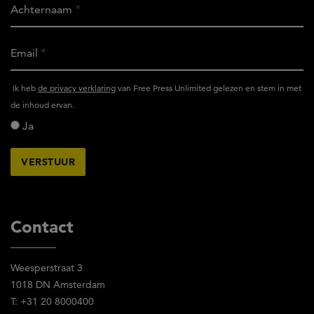
Achternaam
Email
Ik
Ik heb
de privacy verklaring
van Free Press Unlimited gelezen en stem in met
heb
de inhoud ervan.
het
Ja
privacy
reglement
van
Free
Press
Unlimited
Contact
gelezen
en
Weesperstraat 3
stem
1018 DN Amsterdam
in
T: +31 20 8000400
met