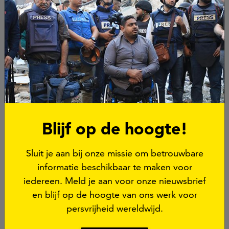
Korea en nazi-Duitsland
.
Zijn harde aanpak van staatsmedia is begrijpelijk
gezien hun rol als propagandamachine onder
Orbán. Maar als hij werkelijk persvrijheid wil
bevorderen zal hij moeten investeren in een
onafhankelijk en pluriform medialandschap en zal
zijn regering zelf ook een voorbeeldrol moeten
vervullen door respectvol om te gaan met kritische
journalisten.
Blijf op de hoogte!
De toekomst
Sluit je aan bij onze missie om betrouwbare
Földes is zich samen met zijn collegajournalisten
informatie beschikbaar te maken voor
aan het voorbereiden op dit toekomstige
iedereen. Meld je aan voor onze nieuwsbrief
pluriforme medialandschap. Daarbij gaat het
en blijf op de hoogte van ons werk voor
gesprek ook over de inkomstenbronnen. Ten tijde
persvrijheid wereldwijd.
van Orban doneerden burgers graag voor
betrouwbare en onafhankelijke journalistiek. Zal dat