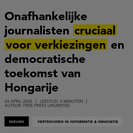
Overslaan
en
Onafhankelijke
naar
journalisten
cruciaal
de
inhoud
voor verkiezingen
en
gaan
democratische
toekomst van
Hongarije
24 APRIL 2026
LEESTIJD: 4 MINUTEN
AUTEUR: FREE PRESS UNLIMITED
NIEUWS
VERTROUWEN IN INFORMATIE & INNOVATIE