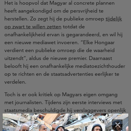
Het is hoopvol dat Magyar al concrete plannen
heeft aangekondigd om de persvrijheid te
herstellen. Zo zegt hij de publieke omroep
tijdelijk
op zwart te willen zetten
totdat de
onafhankelijkheid ervan is gegarandeerd, en wil hij
een nieuwe mediawet invoeren. “Elke Hongaar
verdient een publieke omroep die de waarheid
uitzendt”, aldus de nieuwe premier. Daarnaast
belooft hij een onafhankelijke mediatoezichthouder
op te richten en de staatsadvertenties eerlijker te
verdelen.
Toch is er ook kritiek op Magyars eigen omgang
met journalisten. Tijdens zijn eerste interviews met
staatsmedia beschuldigde hij verslaggevers openlijk
van het verspreiden van leugens en propaganda, en
×
vergeleek hun berichtgeving met die uit Noord-