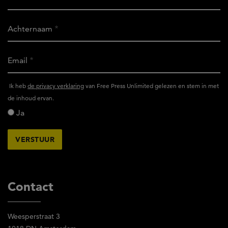
Achternaam
Email
Ik
Ik heb
de privacy verklaring
van Free Press Unlimited gelezen en stem in met
heb
de inhoud ervan.
het
Ja
privacy
reglement
van
Free
Press
Unlimited
Contact
gelezen
en
Weesperstraat 3
stem