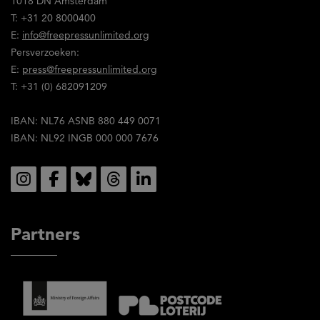
1018 DN Amsterdam
in
T: +31 20 8000400
met
E:
info@freepressunlimited.org
de
Persverzoeken:
inhoud
E:
press@freepressunlimited.org
ervan.
T: +31 (0) 682091209
IBAN: NL76 ASNB 880 449 0071
IBAN: NL92 INGB 000 000 7676
Social
Partners