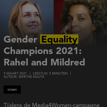
Overslaan
en
naar
de
inhoud
gaan
Gender
Equality
Champions 2021:
Rahel and Mildred
5 MAART 2021
LEESTIJD: 5 MINUTEN
AUTEUR: MYRTHE NAUTA
STORY
Tijdens de Media4Women-campagne