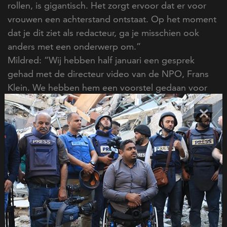
rollen, is gigantisch. Het zorgt ervoor dat er voor
vrouwen een achterstand ontstaat. Op het moment
dat je dit ziet als redacteur, ga je misschien ook
anders met een onderwerp om.”
Mildred: “Wij hebben half januari een gesprek
gehad met de directeur video van de NPO, Frans
Klein. We hebben hem een voorstel gedaan voor
een format waarin al onze ambassadeurs betrokken
×
kunnen worden. Ik ben heel benieuwd of en
wanneer dat verzilverd gaat worden. Dat is wat mij
betreft alleszeggend. Als we aan de kant worden
geschoven, dan zegt dat genoeg. Dan wordt
binnen de NPO de urgentie niet gevoeld. Dat zou
heel triest zijn, omdat dit een kans zou zijn om aan
structurele verandering te werken. Het is heel
belangrijk dat we met z’n allen dit onderwerp
blijven agenderen om die verandering teweeg te