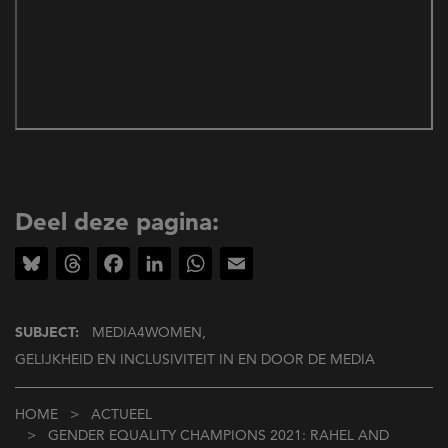
Deel deze pagina:
Bluesky
Threads
Facebook
LinkedIn
WhatsApp
Email
SUBJECT:
MEDIA4WOMEN,
GELIJKHEID EN INCLUSIVITEIT IN EN DOOR DE MEDIA
Kruimelpad
HOME
ACTUEEL
GENDER EQUALITY CHAMPIONS 2021: RAHEL AND