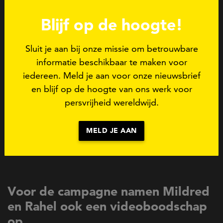
brengen.”
Blijf op de hoogte!
Sluit je aan bij onze missie om betrouwbare
*Deze cijfers komen voort uit het Global Media
informatie beschikbaar te maken voor
Monitoring Project (GMMP), de grootste
iedereen. Meld je aan voor onze nieuwsbrief
wereldwijde studie waarbij op dezelfde dag in 145
en blijf op de hoogte van ons werk voor
landen wordt gekeken naar het aandeel mannen en
persvrijheid wereldwijd.
vrouwen in het nieuws.
MELD JE AAN
Foto Mildred Roethof: ©Diederick Bulstra
Voor de campagne namen Mildred
en Rahel ook een videoboodschap
op