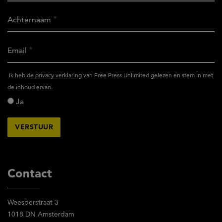
Achternaam
Email
Ik
Ik heb
de privacy verklaring
van Free Press Unlimited gelezen en stem in met
heb
de inhoud ervan.
het
Ja
privacy
reglement
van
Free
Press
Unlimited
Contact
gelezen
en
Weesperstraat 3
stem
1018 DN Amsterdam
in