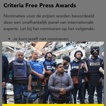
Criteria Free Press Awards
Nominaties voor de prijzen worden beoordeeld
door een onafhankelijk panel van internationale
experts. Let bij het nomineren op het volgende:
Je kunt jezelf niet nomineren;
Wanneer je iemand nomineert, zorg er dan
×
voor dat deze persoon op de hoogte is en
toestemming geeft;
Zorg ervoor dat je voldoende voorbeelden
van het werk van de journalist hebt om te
uploaden met de nominatie, bij voorkeur
minimaal drie;
Om in aanmerking te komen voor de categorie
Newcomer of the Year dient de genomineerde
maximaal
drie jaar actief te zijn als journalist.