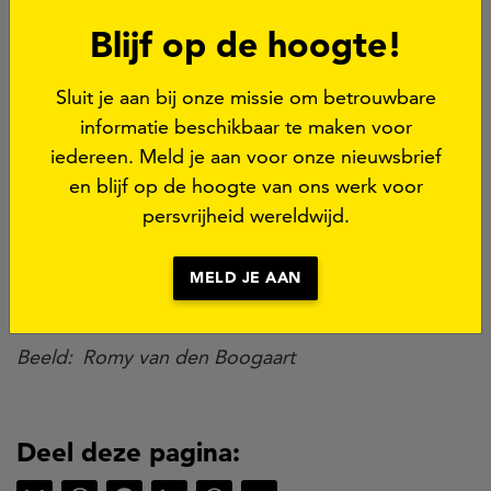
Blijf op de hoogte!
Prijzen
Sluit je aan bij onze missie om betrouwbare
informatie beschikbaar te maken voor
De winnaar in de categorie 'Newcomer of the Year'
iedereen. Meld je aan voor onze nieuwsbrief
ontvangt een mediabeurs naar keuze. De winnaar in
en blijf op de hoogte van ons werk voor
de categorie 'Most Resilient Journalist' ontvangt
persvrijheid wereldwijd.
een geldbedrag. Lees meer over de categorieën
Newcomer of the Year
en
Most Resilient
Journalist.
MELD JE AAN
Beeld
Romy van den Boogaart
Deel deze pagina: