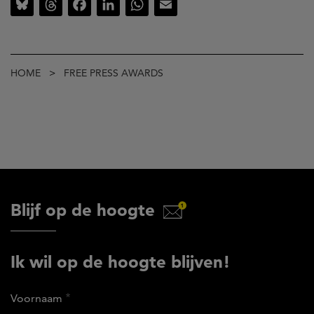
Bluesky
Threads
Facebook
LinkedIn
WhatsApp
Email
Kruimelpad
HOME
FREE PRESS AWARDS
Blijf op de hoogte
Ik wil op de hoogte blijven!
Voornaam