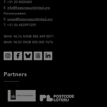
T: +31 20 8000400
met
E:
info@freepressunlimited.org
de
Persverzoeken:
inhoud
E:
press@freepressunlimited.org
ervan.
T: +31 (0) 682091209
IBAN: NL76 ASNB 880 449 0071
IBAN: NL92 INGB 000 000 7676
Social
Partners