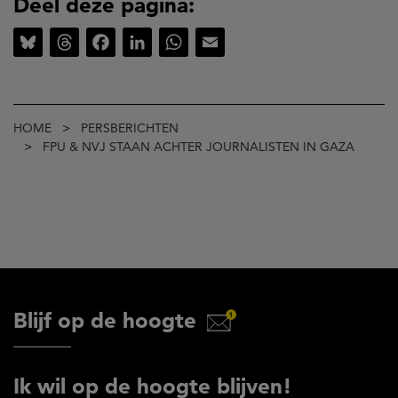
Deel deze pagina:
Bluesky
Threads
Facebook
LinkedIn
WhatsApp
Email
Kruimelpad
HOME
PERSBERICHTEN
FPU & NVJ STAAN ACHTER JOURNALISTEN IN GAZA
Blijf op de hoogte
Ik wil op de hoogte blijven!