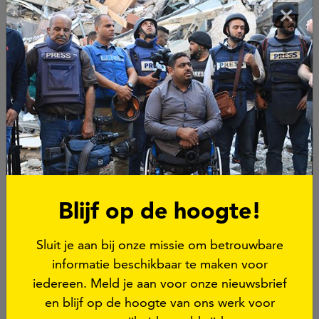
“Wat er ook gebeurt,” stelt FPU-directeur Ruth
×
Kronenburg, ”mensen verdienen het altijd om de
feiten te kennen, gebracht door journalisten uit
Gaza. Zij hebben het recht om verslag te doen.”
Met deze video roepen FPU en de NvJ op om een
einde te maken aan het vermoorden en aanvallen
van journalisten, want journalistiek is geen misdaad.
Blijf op de hoogte!
Sluit je aan bij onze missie om betrouwbare
informatie beschikbaar te maken voor
iedereen. Meld je aan voor onze nieuwsbrief
en blijf op de hoogte van ons werk voor