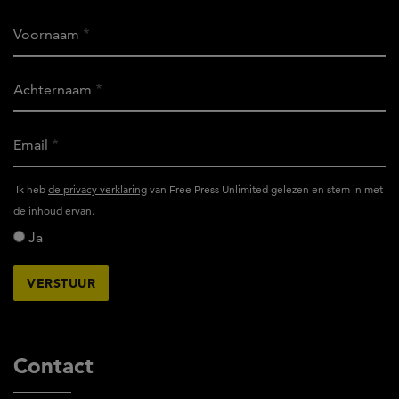
Voornaam
Achternaam
Email
Ik
Ik heb
de privacy verklaring
van Free Press Unlimited gelezen en stem in met
heb
de inhoud ervan.
het
Ja
privacy
reglement
van
Free
Press
Unlimited
Contact
gelezen