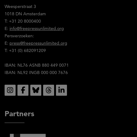
en
Weesperstraat 3
stem
1018 DN Amsterdam
in
T: +31 20 8000400
met
E:
info@freepressunlimited.org
de
Persverzoeken:
inhoud
E:
press@freepressunlimited.org
ervan.
T: +31 (0) 682091209
IBAN: NL76 ASNB 880 449 0071
IBAN: NL92 INGB 000 000 7676
Social
Partners