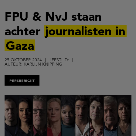
Overslaan
en
FPU & NvJ staan
naar
achter
journalisten in
de
inhoud
Gaza
gaan
25 OKTOBER 2024
LEESTIJD:
AUTEUR: KARLIJN KNIPPING
PERSBERICHT