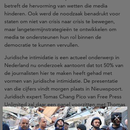
betreft de hervorming van wetten die media
hinderen. Ook werd de noodzaak benadrukt voor
staten om niet van crisis naar crisis te bewegen,
maar langetermijnstrategieën te ontwikkelen om
media te ondersteunen hun rol binnen de
democratie te kunnen vervullen.
Juridische intimidatie is een actueel onderwerp in
Nederland nu onderzoek aantoont dat tot 50% van
de journalisten hier te maken heeft gehad met
vormen van juridische intimidatie. De presentatie
van die cijfers vindt morgen plaats in Nieuwspoort.
Juridisch expert Tomas Chang Pico van Free Press
Unlimited zal daar een panel voorzitten met Thomas
Bruning van de NVJ, Sarah Clarke van Article 19 en
×
Jan Kostijn Dieben van de permanent
vertegenwoordiging van Nederland bij de EU.