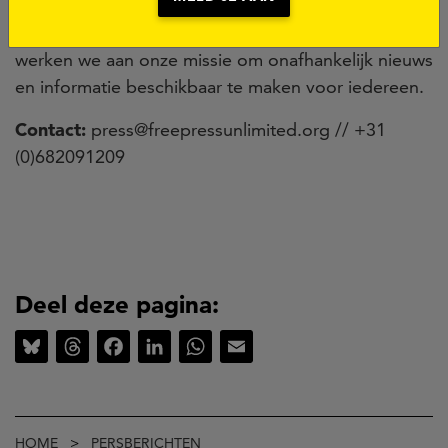
journalisten samen met ruim 300 lokale
mediapartners in meer dan 50 landen. Met hen
werken we aan onze missie om onafhankelijk nieuws
en informatie beschikbaar te maken voor iedereen.
Contact:
press@freepressunlimited.org // +31
(0)682091209
Deel deze pagina:
Bluesky
Threads
Facebook
LinkedIn
WhatsApp
Email
Kruimelpad
HOME
PERSBERICHTEN