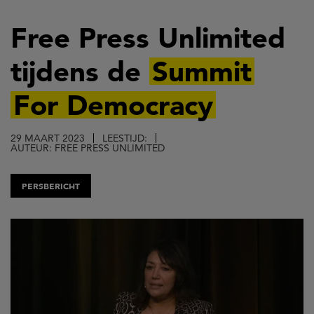
Overslaan
en
Free Press Unlimited
naar
tijdens de
Summit
de
inhoud
For Democracy
gaan
29 MAART 2023
LEESTIJD:
AUTEUR: FREE PRESS UNLIMITED
PERSBERICHT