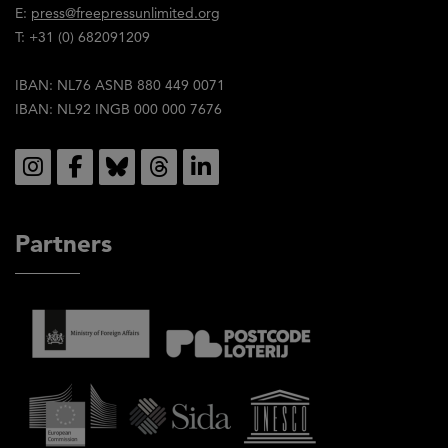
E:
press@freepressunlimited.org
ervan.
T: +31 (0) 682091209
IBAN: NL76 ASNB 880 449 0071
IBAN: NL92 INGB 000 000 7676
Social
Partners