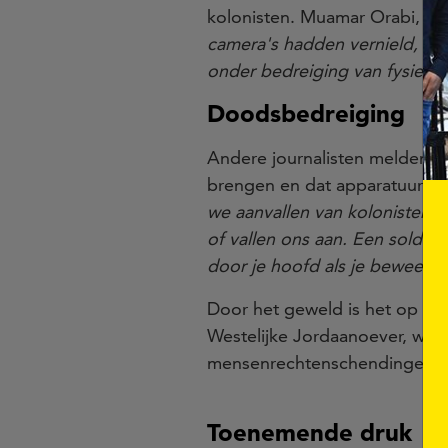
kolonisten. Muamar Orabi, di
camera's hadden vernield, we
onder bedreiging van fysiek
Doodsbedreiging
Andere journalisten melden oo
brengen en dat apparatuur in 
we aanvallen van kolonisten w
of vallen ons aan. Een soldaat
door je hoofd als je beweeg
Door het geweld is het op di
Westelijke Jordaanoever, waar
mensenrechtenschendingen k
Toenemende druk