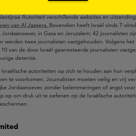
en journalisten vindt plaats in een context van toenem
lestijnse Autoriteit verschillende websites en uitzendin
toren van Al Jazeera.
Bovendien heeft Israël sinds 7 okto
e
Jordaanoever, in Gaza en Jeruzalem; 42 journalisten zi
ber werden twee journalisten vastgehouden. Volgens he
 10 van de door Israël gearresteerde journalisten vast
eurige detentie.
Israëlische autoriteiten op zich te houden aan hun verpl
en te voorkomen. Journalisten moeten veilig en vrij ve
ijke Jordaanoever, zonder belemmeringen of angst voo
 op om druk uit te oefenen op de Israëlische autoritei
beschermen.
mited