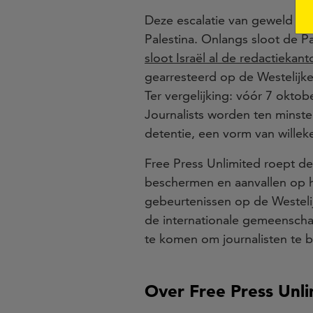
Deze escalatie van geweld teg
Palestina. Onlangs sloot de Pa
sloot Israël al de redactiekan
gearresteerd op de
Westelijk
Ter vergelijking: vóór 7 okto
Journalists worden ten minste
detentie, een vorm van willek
Free Press Unlimited roept de 
beschermen en aanvallen op h
gebeurtenissen op de Westel
de internationale gemeenschap
te komen om journalisten te 
Over Free Press Unli