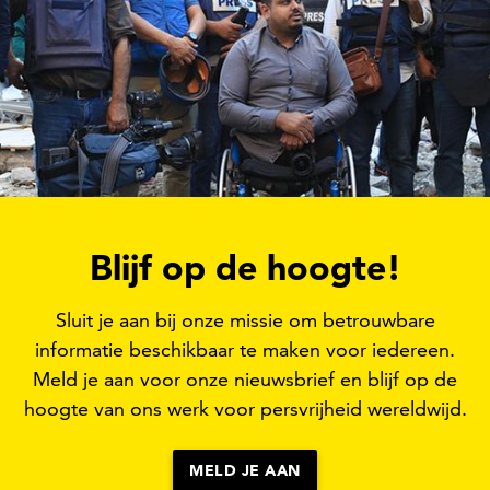
recteur van onze partnerorganisatie Wattan Media Netwo
rden we gedwongen ons officiële Wattan Media Network 
 geweld.”
k dat ze zijn aangevallen, dat het hen onmogelijk is ge
beslag is genomen of vernietigd. Een journalist vertel
illen verslaan, kunnen we niet in de buurt komen. De I
Blijf op de hoogte!
 zei tegen me: 'Het kan me niet schelen of je een journal
t'. We hebben het gevoel dat we elk moment neergesc
Sluit je aan bij onze missie om betrouwbare
t moment bijna onmogelijk om verslag te doen van de g
informatie beschikbaar te maken voor iedereen.
door een blinde vlek ontstaat en een omgeving waarin 
Meld je aan voor onze nieuwsbrief en blijf op de
an gedijen.
hoogte van ons werk voor persvrijheid wereldwijd.
MELD JE AAN