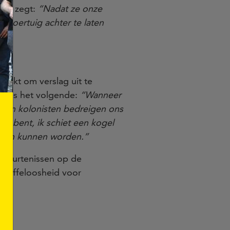
rk, zegt:
“Nadat ze onze
voertuig achter te laten
maakt om verslag uit te
de ons het volgende:
“Wanneer
DF en kolonisten bedreigen ons
ist bent, ik schiet een kogel
hoten kunnen worden.”
ebeurtenissen op de
straffeloosheid voor