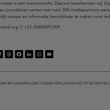
ormatie is een mensenrecht. Daarom beschermen wij,
Fr
 van journalisten samen met ruim 300 mediapartners wer
lijk nieuws en informatie beschikbaar te maken voor ie
mited.org // +31 (0)682091209
Bluesky
Threads
Facebook
LinkedIn
WhatsApp
Email
EN EN AANGEVALLEN TIJDENS VERSLAGGEVING OP DE WESTELI