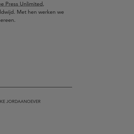
ee Press Unlimited
,
eldwijd. Met hen werken we
dereen.
JKE JORDAANOEVER