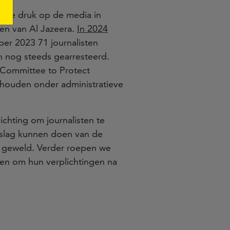
ende druk op de media in
gen van Al Jazeera.
In 2024
ber 2023 71 journalisten
jn nog steeds gearresteerd.
t Committee to Protect
gehouden onder administratieve
ichting om journalisten te
rslag kunnen doen van de
r geweld. Verder roepen we
ten om hun verplichtingen na