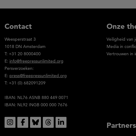
Contact
Onze th
Weesperstraat 3
Veiligheid van 
1018 DN Amsterdam
Media in confl
T: +31 20 8000400
Vertrouwen in i
E:
info@freepressunlimited.org
Persverzoeken:
E:
press@freepressunlimited.org
T: +31 (0) 682091209
IBAN: NL76 ASNB 880 449 0071
IBAN: NL92 INGB 000 000 7676
Social
Partners