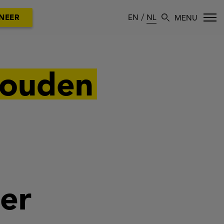
EN
NL
NEER
houden
er