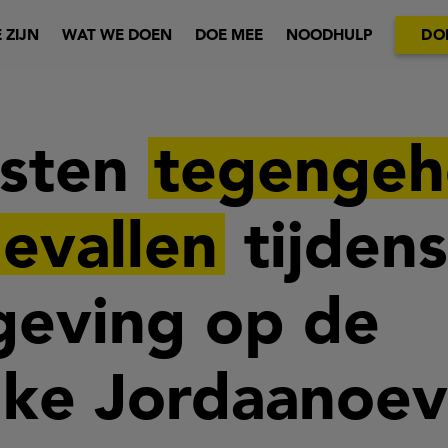
 ZIJN
WAT WE DOEN
DOE MEE
NOODHULP
DO
isten
tegenge
evallen
tijdens
geving op de
jke Jordaanoev