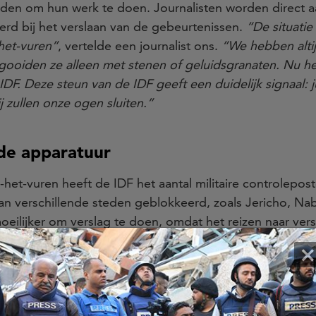
orden om hun werk te doen. Journalisten worden direct 
rd bij het verslaan van de gebeurtenissen.
“De situatie
het-vuren”
, vertelde een journalist ons.
“We hebben alti
 gooiden ze alleen met stenen of geluidsgranaten. Nu 
F. Deze steun van de IDF geeft een duidelijk signaal: ju
ij zullen onze ogen sluiten.”
lde apparatuur
t-het-vuren heeft de IDF het aantal militaire controlepo
an verschillende steden geblokkeerd, zoals Jericho, Na
oeilijker om verslag te doen, omdat het reizen naar ve
evaarlijk en tijdrovend is. Als gevolg van de blokkad
×
 drie dagen vastgezeten na een reportage in Jericho en
onveilige situatie en konden niet terug naar huis. Toen
om naar huis terug te keren, werden ze urenlang vastge