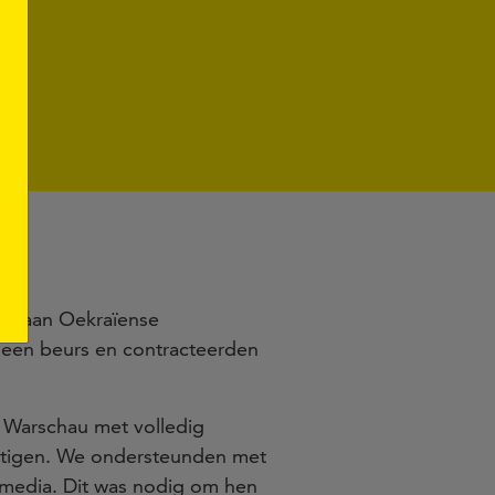
len aan Oekraïense
n een beurs en contracteerden
n Warschau met volledig
estigen. We ondersteunden met
e media. Dit was nodig om hen