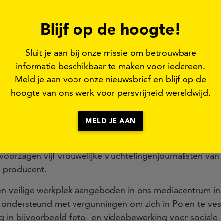
Blijf op de hoogte!
Sluit je aan bij onze missie om betrouwbare
informatie beschikbaar te maken voor iedereen.
Meld je aan voor onze nieuwsbrief en blijf op de
hoogte van ons werk voor persvrijheid wereldwijd.
MELD JE AAN
uwsredacties die nog in het land actief zijn, te koppe
 voorzagen vijf vrouwelijke vluchtelingenjournalisten va
s producent.
een veilige werkplek aangeboden in ons mediacentrum i
n ondersteund met vergunningen om zich in Polen te v
ing in bijvoorbeeld foto- en videobewerking voor social