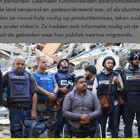
n personeel. Daarnaast functioneerden bedrijfsmodell
le land verspreid en gedesoriënteerd was, of als vluchte
n ze vooral hulp nodig op productieniveau, taken zoal
ls onder video's. Ze hadden ook informatie nodig uit de
uit de gebieden waar hun publiek naartoe migreerde.
×
un journalisten in Oekr
DONEER NU