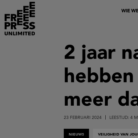
Overslaan
Header
WIE WE
en
naar
de
inhoud
2 jaar n
gaan
hebbe
meer da
23 FEBRUARI 2024
LEESTIJD: 4 
NIEUWS
VEILIGHEID VAN JO