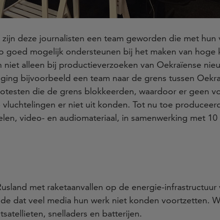
r zijn deze journalisten een team geworden die met hu
zo goed mogelijk ondersteunen bij het maken van hoge k
 niet alleen bij productieverzoeken van Oekraïense nie
 ging bijvoorbeeld een team naar de grens tussen Oekra
otesten die de grens blokkeerden, waardoor er geen v
luchtelingen er niet uit konden. Tot nu toe produceer
elen, video- en audiomateriaal, in samenwerking met 10
Rusland met raketaanvallen op de energie-infrastructuu
kende dat veel media hun werk niet konden voortzetten.
satellieten, snelladers en batterijen.