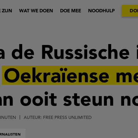
 ZIJN
WAT WE DOEN
DOE MEE
NOODHULP
DO
a de Russische 
n
Oekraïense m
n ooit steun n
MINUTEN
AUTEUR: FREE PRESS UNLIMITED
URNALISTEN