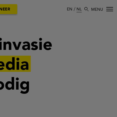
EN
NL
NEER
invasie
edia
odig