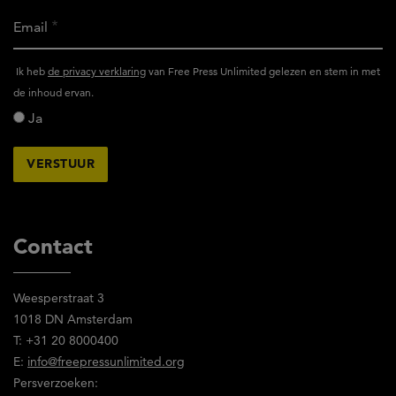
Email
Ik
Ik heb
de privacy verklaring
van Free Press Unlimited gelezen en stem in met
heb
de inhoud ervan.
het
Ja
privacy
reglement
van
Free
Press
Unlimited
Contact
gelezen
en
Weesperstraat 3
stem
1018 DN Amsterdam
in
T: +31 20 8000400
met
E:
info@freepressunlimited.org
de
Persverzoeken:
inhoud