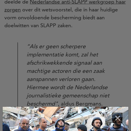
deelde de
Nederlandse anti-SLAPP werkgroep haar
zorgen
over dit wetsvoorstel, die in haar huidige
vorm onvoldoende bescherming biedt aan
doelwitten van SLAPP zaken.
“Als er geen scherpere
implementatie komt, zal het
afschrikwekkende signaal aan
machtige actoren die een zaak
aanspannen verloren gaan.
Hiermee wordt de Nederlandse
journalistieke gemeenschap niet
beschermd"
, aldus Bergmans.
×
De weg vooruit