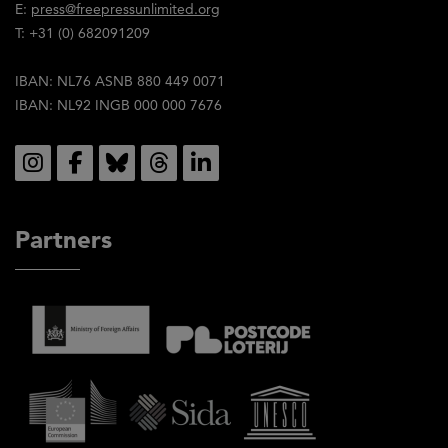
E:
press@freepressunlimited.org
ervan.
T: +31 (0) 682091209
IBAN: NL76 ASNB 880 449 0071
IBAN: NL92 INGB 000 000 7676
Social
Partners