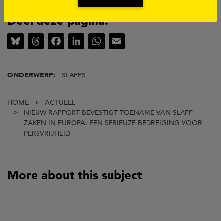
Deel deze pagina:
Bluesky
Threads
Facebook
LinkedIn
WhatsApp
Email
ONDERWERP:
SLAPPS
Kruimelpad
HOME
ACTUEEL
NIEUW RAPPORT BEVESTIGT TOENAME VAN SLAPP-
ZAKEN IN EUROPA: EEN SERIEUZE BEDREIGING VOOR
PERSVRIJHEID
More about this subject