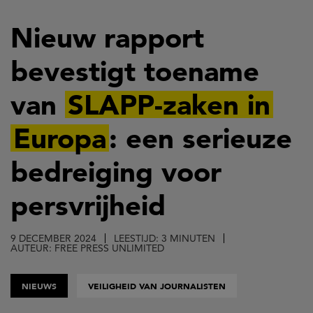
Overslaan
en
Nieuw rapport
naar
bevestigt toename
de
inhoud
van
SLAPP-zaken in
gaan
Europa
: een serieuze
bedreiging voor
persvrijheid
9 DECEMBER 2024
LEESTIJD: 3 MINUTEN
AUTEUR: FREE PRESS UNLIMITED
NIEUWS
VEILIGHEID VAN JOURNALISTEN