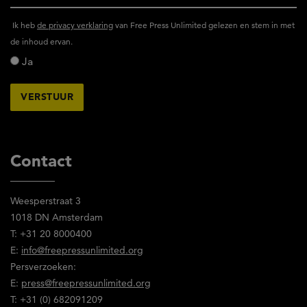
Ik
Ik heb
de privacy verklaring
van Free Press Unlimited gelezen en stem in met
heb
de inhoud ervan.
het
Ja
privacy
reglement
van
Free
Press
Unlimited
Contact
gelezen
en
Weesperstraat 3
stem
1018 DN Amsterdam
in
T: +31 20 8000400
met
E:
info@freepressunlimited.org
de
Persverzoeken:
inhoud
E:
press@freepressunlimited.org
ervan.
T: +31 (0) 682091209