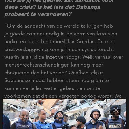
deze crisis? Is het iets dat Dabanga
probeert te veranderen?
"Om de aandacht van de wereld te krijgen heb
je goede content nodig in de vorm van foto's en
audio, en dat is best moeilijk in Soedan. En met
crisisverslaggeving kom je in een cyclus terecht
waarin je altijd de inzet verhoogt. Welk verhaal over
mensenrechtenschendingen kan nog meer
choqueren dan het vorige? Onafhankelijke
Soedanese media hebben steun nodig om te
kunnen vertellen wat er gebeurt en om te
voorkomen dat dit een vergeten oorlog wordt. We
willen de boodschap uitdragen: vergeet Soedan
×
niet en vergeet de steun voor de media niet.
Wat betreft de steun die nu nodig is, is het van