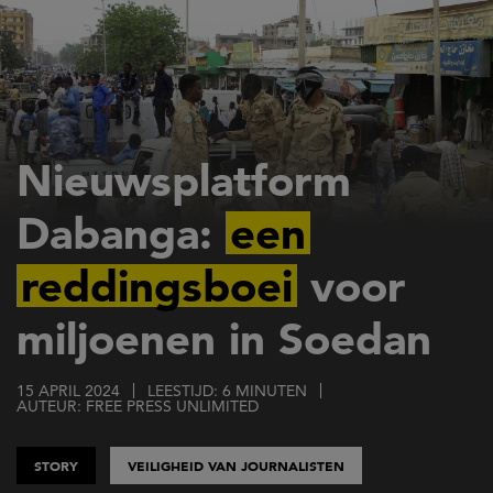
Overslaan
en
naar
de
inhoud
gaan
Nieuwsplatform
Dabanga:
een
reddingsboei
voor
miljoenen in Soedan
15 APRIL 2024
LEESTIJD: 6 MINUTEN
AUTEUR: FREE PRESS UNLIMITED
STORY
VEILIGHEID VAN JOURNALISTEN