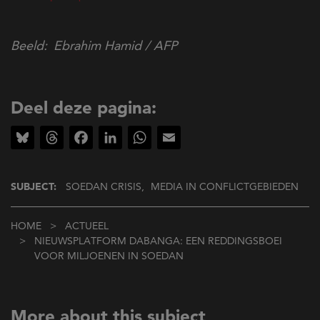
Beeld
Ebrahim Hamid / AFP
Deel deze pagina:
Bluesky
Threads
Facebook
LinkedIn
WhatsApp
Email
SUBJECT:
SOEDAN CRISIS,
MEDIA IN CONFLICTGEBIEDEN
Kruimelpad
HOME
ACTUEEL
NIEUWSPLATFORM DABANGA: EEN REDDINGSBOEI
VOOR MILJOENEN IN SOEDAN
More about this subject