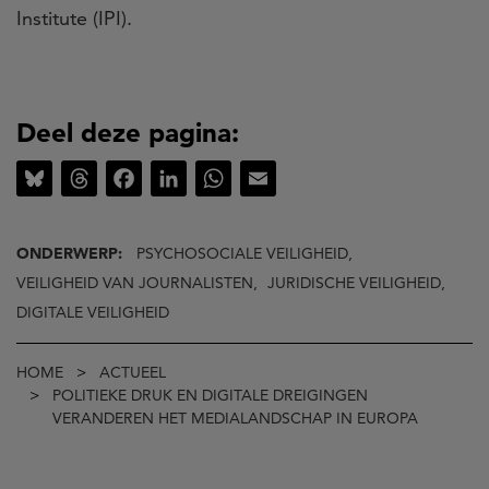
Institute (IPI).
Deel deze pagina:
Bluesky
Threads
Facebook
LinkedIn
WhatsApp
Email
ONDERWERP:
PSYCHOSOCIALE VEILIGHEID,
VEILIGHEID VAN JOURNALISTEN,
JURIDISCHE VEILIGHEID,
DIGITALE VEILIGHEID
Kruimelpad
HOME
ACTUEEL
POLITIEKE DRUK EN DIGITALE DREIGINGEN
VERANDEREN HET MEDIALANDSCHAP IN EUROPA