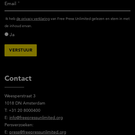
Email
Ik
Ik heb
de privacy verklaring
van Free Press Unlimited gelezen en stem in met
heb
de inhoud ervan.
het
Ja
privacy
reglement
van
Free
Press
Unlimited
Contact
gelezen
en
Weesperstraat 3
stem
1018 DN Amsterdam
in
T: +31 20 8000400
met
E:
info@freepressunlimited.org
de
Persverzoeken:
inhoud
E:
press@freepressunlimited.org
ervan.