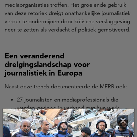
mediaorganisaties troffen. Het groeiende gebruik
van deze retoriek dreigt onafhankelijke journalistiek
verder te ondermijnen door kritische verslaggeving
neer te zetten als verdacht of politiek gemotiveerd.
Een veranderend
dreigingslandschap voor
journalistiek in Europa
Naast deze trends documenteerde de MFRR ook:
27 journalisten en mediaprofessionals die
werden gedood in verband met hun werk,
1.180 fysieke aanvallen,
×
meer dan 2.000 verbale aanvallen,
honderden arrestaties, rechtszaken en