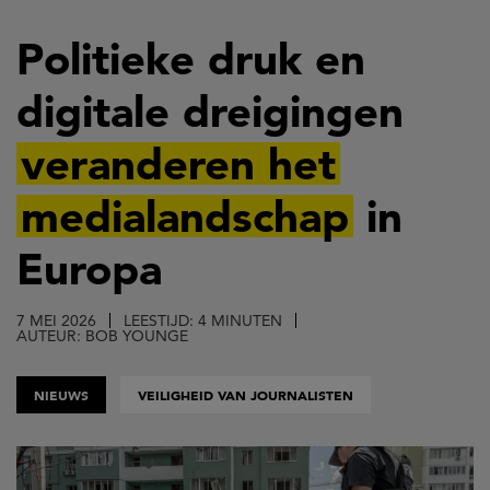
Overslaan
en
Politieke druk en
naar
digitale dreigingen
de
inhoud
veranderen het
gaan
medialandschap
in
Europa
7 MEI 2026
LEESTIJD: 4 MINUTEN
AUTEUR: BOB YOUNGE
NIEUWS
VEILIGHEID VAN JOURNALISTEN