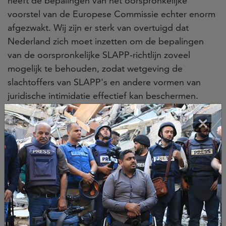
heeft de bepalingen van het oorspronkelijke
voorstel van de Europese Commissie echter enorm
afgezwakt. Wij zijn er sterk van overtuigd dat
Nederland zich moet inzetten om de bepalingen
van de oorspronkelijke SLAPP-richtlijn zoveel
mogelijk te behouden, zodat wetgeving de
slachtoffers van SLAPP's en andere vormen van
juridische intimidatie effectief kan beschermen.
Nederland moet een voortrekkersrol op zich
×
nemen door progressieve anti-SLAPP-
beschermingen binnen zijn grenzen en breder in
Europa te bevorderen door de EU Anti-SLAPPs-
richtlijn te steunen.
Het aannemen van robuuste
wet- en regelgeving ter bescherming tegen
SLAPP's is niet alleen belangrijk om deze vormen
van intimidatie te voorkomen, maar ook om de