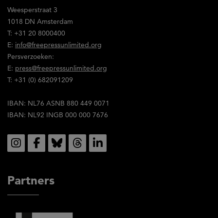
en
Weesperstraat 3
stem
1018 DN Amsterdam
in
T: +31 20 8000400
met
E:
info@freepressunlimited.org
de
Persverzoeken:
inhoud
E:
press@freepressunlimited.org
ervan.
T: +31 (0) 682091209
IBAN: NL76 ASNB 880 449 0071
IBAN: NL92 INGB 000 000 7676
Social
Partners