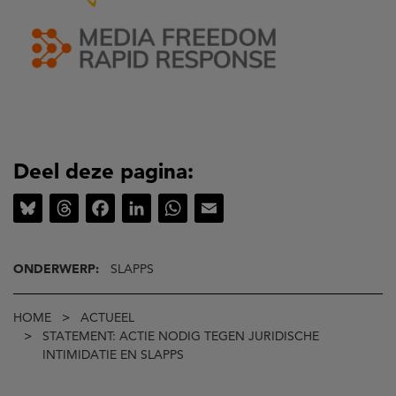
Deel deze pagina:
Bluesky
Threads
Facebook
LinkedIn
WhatsApp
Email
ONDERWERP:
SLAPPS
Kruimelpad
HOME
ACTUEEL
STATEMENT: ACTIE NODIG TEGEN JURIDISCHE
INTIMIDATIE EN SLAPPS