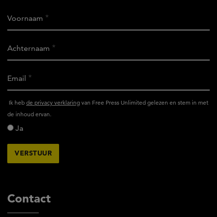
Voornaam
Achternaam
Email
Ik
Ik heb
de privacy verklaring
van Free Press Unlimited gelezen en stem in met
heb
de inhoud ervan.
het
Ja
privacy
reglement
van
Free
Press
Unlimited
Contact
gelezen