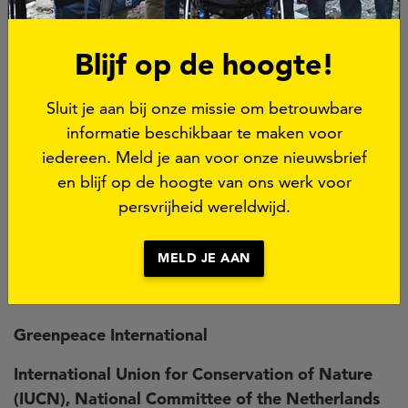
reputatie van Nederland als voorvechter van
vrijheid van meningsuiting en mensenrechten
wereldwijd hoog te houden.
Blijf op de hoogte!
Sluit je aan bij onze missie om betrouwbare
Ondertekend door:
informatie beschikbaar te maken voor
Article 19
iedereen. Meld je aan voor onze nieuwsbrief
en blijf op de hoogte van ons werk voor
European Centre for Press and Media Freedom
persvrijheid wereldwijd.
(ECPMF)
European Federation of Journalists (EFJ)
MELD JE AAN
Free Press Unlimited
Greenpeace International
International Union for Conservation of Nature
(IUCN), National Committee of the Netherlands