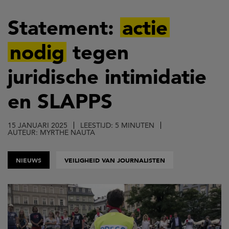
Overslaan
en
Statement:
actie
naar
nodig
tegen
de
inhoud
juridische intimidatie
gaan
en SLAPPS
15 JANUARI 2025
LEESTIJD: 5 MINUTEN
AUTEUR: MYRTHE NAUTA
NIEUWS
VEILIGHEID VAN JOURNALISTEN