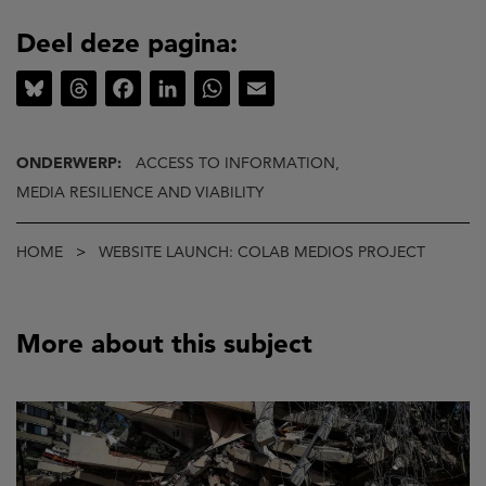
Deel deze pagina:
Bluesky
Threads
Facebook
LinkedIn
WhatsApp
Email
ONDERWERP:
ACCESS TO INFORMATION,
MEDIA RESILIENCE AND VIABILITY
Kruimelpad
HOME
WEBSITE LAUNCH: COLAB MEDIOS PROJECT
More about this subject