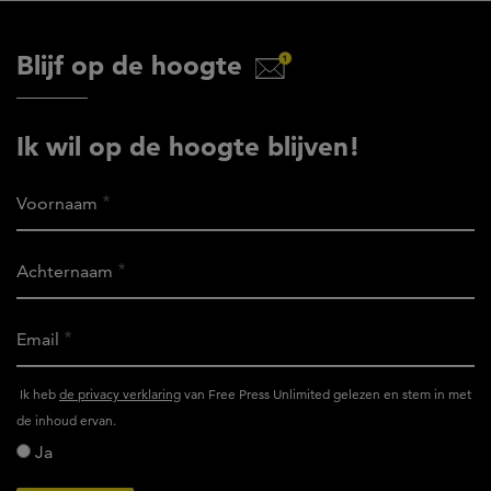
Blijf op de hoogte
Ik wil op de hoogte blijven!
Voornaam
Achternaam
Email
Ik
Ik heb
de privacy verklaring
van Free Press Unlimited gelezen en stem in met
heb
de inhoud ervan.
het
Ja
privacy