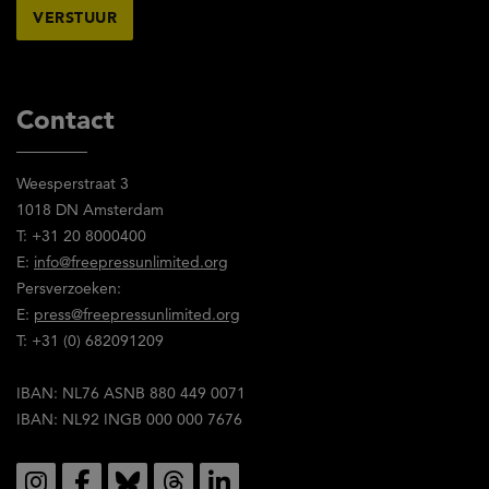
reglement
van
Free
Press
Unlimited
Contact
gelezen
en
Weesperstraat 3
stem
1018 DN Amsterdam
in
T: +31 20 8000400
met
E:
info@freepressunlimited.org
de
Persverzoeken:
inhoud
E:
press@freepressunlimited.org
ervan.
T: +31 (0) 682091209
IBAN: NL76 ASNB 880 449 0071
IBAN: NL92 INGB 000 000 7676
Social