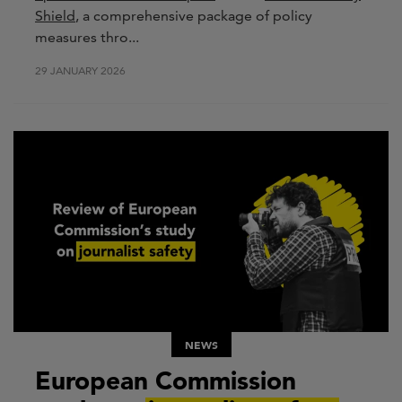
Shield
,
a comprehensive package of policy
measures th
ro...
29 JANUARY 2026
NEWS
European Commission